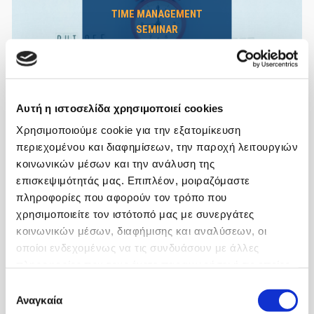
TIME MANAGEMENT
SEMINAR
Αυτή η ιστοσελίδα χρησιμοποιεί cookies
Χρησιμοποιούμε cookie για την εξατομίκευση
περιεχομένου και διαφημίσεων, την παροχή λειτουργιών
κοινωνικών μέσων και την ανάλυση της
επισκεψιμότητάς μας. Επιπλέον, μοιραζόμαστε
πληροφορίες που αφορούν τον τρόπο που
χρησιμοποιείτε τον ιστότοπό μας με συνεργάτες
κοινωνικών μέσων, διαφήμισης και αναλύσεων, οι
οποίοι ενδεχομένως να τις συνδυάσουν με άλλες
SCIENTIFIC FIELDS
πληροφορίες που τους έχετε παραχωρήσει ή τις οποίες
SEMINAR
έχουν συλλέξει σε σχέση με την από μέρους σας χρήση
Επιλογή
των υπηρεσιών τους.
Αναγκαία
συγκατάθεσης