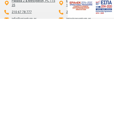
Papada 2 & Mesogeion, PC 115
Egnatia 70 - Eisodos Chalkeon
25
16 - P.C 546 24
210 67 78 777
2310 868478
info@orientum.gr
info@orientum.gr
LARISA
KALAMATA
Foreign Languages Center
Officium
«LEARNING»
by PHAOS
Christoforos Michaloulis
Aristomenous 1 , Kalamata,
2411415065
24100
info@orientum.gr
2721101186
info@orientum.gr