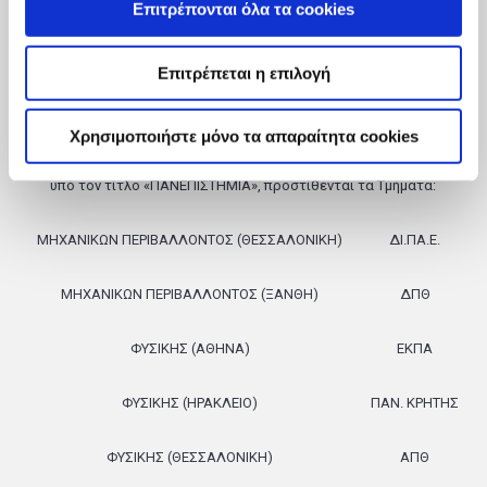
Επιτρέπονται όλα τα cookies
ΣΧΟΛΗ ΜΟΝΙΜΩΝ ΥΠΑΞΙΩΜΑΤΙΚΩΝ (ΣΜΥ)
ΤΜΗΜΑ
ΕΦΑΡΜΟΣΜΕΝΩΝ ΣΤΡΑΤΙΩΤΙΚΩΝ ΕΠΙΣΤΗΜΩΝ ΚΑΙ
ΑΣΜΥ
Επιτρέπεται η επιλογή
ΤΕΧΝΟΛΟΓΙΑΣ - ΚΑΤΕΥΘΥΝΣΗ ΣΩΜΑΤΩΝ
Χρησιμοποιήστε μόνο τα απαραίτητα cookies
υπό τον τίτλο «ΠΑΝΕΠΙΣΤΗΜΙΑ», προστίθενται τα Τμήματα:
ΜΗΧΑΝΙΚΩΝ ΠΕΡΙΒΑΛΛΟΝΤΟΣ (ΘΕΣΣΑΛΟΝΙΚΗ)
ΔΙ.ΠΑ.Ε.
ΜΗΧΑΝΙΚΩΝ ΠΕΡΙΒΑΛΛΟΝΤΟΣ (ΞΑΝΘΗ)
ΔΠΘ
ΦΥΣΙΚΗΣ (ΑΘΗΝΑ)
ΕΚΠΑ
ΦΥΣΙΚΗΣ (ΗΡΑΚΛΕΙΟ)
ΠΑΝ. ΚΡΗΤΗΣ
ΦΥΣΙΚΗΣ (ΘΕΣΣΑΛΟΝΙΚΗ)
ΑΠΘ