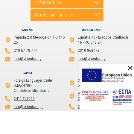
Information
Customer service
ATHENS
THESSALONIKI
Papada 2 & Mesogeion, PC 115
Egnatia 70 - Eisodos Chalkeon
25
16 - P.C 546 24
210 67 78 777
2310 868478
info@orientum.gr
info@orientum.gr
LARISA
KALAMATA
Foreign Languages Center
Officium
«LEARNING»
by PHAOS
Christoforos Michaloulis
Aristomenous 1 , Kalamata,
2411415065
24100
info@orientum.gr
2721101186
info@orientum.gr