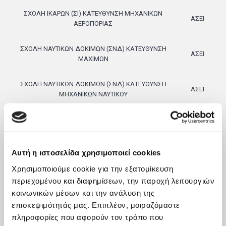
ΣΧΟΛΗ ΙΚΑΡΩΝ (ΣΙ) ΚΑΤΕΥΘΥΝΣΗ ΜΗΧΑΝΙΚΩΝ
ΑΣΕΙ
ΑΕΡΟΠΟΡΙΑΣ
ΣΧΟΛΗ ΝΑΥΤΙΚΩΝ ΔΟΚΙΜΩΝ (ΣΝΔ) ΚΑΤΕΥΘΥΝΣΗ
ΑΣΕΙ
ΜΑΧΙΜΩΝ
ΣΧΟΛΗ ΝΑΥΤΙΚΩΝ ΔΟΚΙΜΩΝ (ΣΝΔ) ΚΑΤΕΥΘΥΝΣΗ
ΑΣΕΙ
ΜΗΧΑΝΙΚΩΝ ΝΑΥΤΙΚΟΥ
ΣΧΟΛΗ ΜΟΝΙΜΩΝ ΥΠΑΞΙΩΜΑΤΙΚΩΝ ΑΕΡΟΠΟΡΙΑΣ
(ΣΜΥΑ)
ΤΜΗΜΑ ΕΦΑΡΜΟΣΜΕΝΩΝ ΑΕΡΟΠΟΡΙΚΩΝ
ΑΣΜΥ
ΕΠΙΣΤΗΜΩΝ ΚΑΙ ΤΕΧΝΟΛΟΓΙΑΣ - ΚΑΤΕΥΘΥΝΣΗ
ΕΠΙΧΕΙΡΗΣΙΑΚΗΣ ΥΠΟΣΤΗΡΙΞΗΣ
Αυτή η ιστοσελίδα χρησιμοποιεί cookies
Χρησιμοποιούμε cookie για την εξατομίκευση
ΣΧΟΛΗ ΜΟΝΙΜΩΝ ΥΠΑΞΙΩΜΑΤΙΚΩΝ ΑΕΡΟΠΟΡΙΑΣ
περιεχομένου και διαφημίσεων, την παροχή λειτουργιών
(ΣΜΥΑ)
ΤΜΗΜΑ ΕΦΑΡΜΟΣΜΕΝΩΝ ΑΕΡΟΠΟΡΙΚΩΝ
ΑΣΜΥ
κοινωνικών μέσων και την ανάλυση της
ΕΠΙΣΤΗΜΩΝ ΚΑΙ ΤΕΧΝΟΛΟΓΙΑΣ - ΚΑΤΕΥΘΥΝΣΗ
επισκεψιμότητάς μας. Επιπλέον, μοιραζόμαστε
ΕΦΟΔΙΑΣΤΙΚΗΣ ΥΠΟΣΤΗΡΙΞΗΣ
πληροφορίες που αφορούν τον τρόπο που