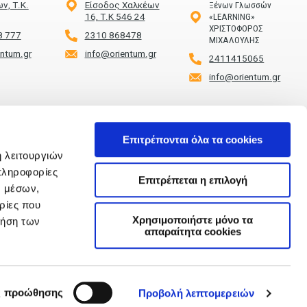
ν, Τ.Κ.
Είσοδος Χαλκέων
Ξένων Γλωσσών
16, Τ.Κ 546 24
«LEARNING»
ΧΡΙΣΤΟΦΟΡΟΣ
8 777
2310 868478
ΜΙΧΑΛΟΥΛΗΣ
entum.gr
info@orientum.gr
2411415065
info@orientum.gr
Επιτρέπονται όλα τα cookies
ή λειτουργιών
πληροφορίες
Επιτρέπεται η επιλογή
νους 1,
ν μέσων,
, 24100
ρίες που
186
Χρησιμοποιήστε μόνο τα
ρήση των
entum.gr
απαραίτητα cookies
ς προώθησης
Προβολή λεπτομερειών