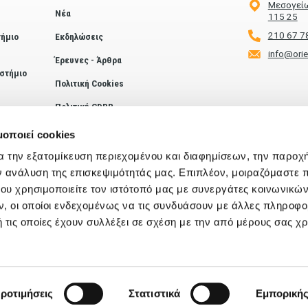
Μεσογείω
Νέα
115 25
210 67 7
ήμιο
Εκδηλώσεις
info@ori
Έρευνες - Άρθρα
στήμιο
Πολιτική Cookies
Πολιτική GDPR
Ενημέρωση
ΚΑΛΑΜΑΤΑ
μοποιεί cookies
Απορρήτου Webinar
Officium
α την εξατομίκευση περιεχομένου και διαφημίσεων, την παροχ
by PHAOS
ν ανάλυση της επισκεψιμότητάς μας. Επιπλέον, μοιραζόμαστε 
Αριστομέ
ου χρησιμοποιείτε τον ιστότοπό μας με συνεργάτες κοινωνικώ
Καλαμάτα
, οι οποίοι ενδεχομένως να τις συνδυάσουν με άλλες πληροφο
2721101
 τις οποίες έχουν συλλέξει σε σχέση με την από μέρους σας χ
info@ori
ροτιμήσεις
Στατιστικά
Εμπορική