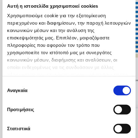
Αυτή η ιστοσελίδα χρησιμοποιεί cookies
Χρησιμοποιούμε cookie για την εξατομίκευση
περιεχομένου και διαφημίσεων, την παροχή λειτουργιών
κοινωνικών μέσων και την ανάλυση της
επισκεψιμότητάς μας. Επιπλέον, μοιραζόμαστε
πληροφορίες που αφορούν τον τρόπο που
χρησιμοποιείτε τον ιστότοπό μας με συνεργάτες
κοινωνικών μέσων, διαφήμισης και αναλύσεων, οι
οποίοι ενδεχομένως να τις συνδυάσουν με άλλες
πληροφορίες που τους έχετε παραχωρήσει ή τις οποίες
έχουν συλλέξει σε σχέση με την από μέρους σας χρήση
Επιλογή
των υπηρεσιών τους.
Αναγκαία
συγκατάθεσης
Προτιμήσεις
Ψηφιακός μετασχηματισμός (Digital transformation) σημαίνει
Στατιστικά
νέα ευκαιρία
Συνδυάζεται επίσης με την Έκθεση του Παγκόσμιου Οικονομικού