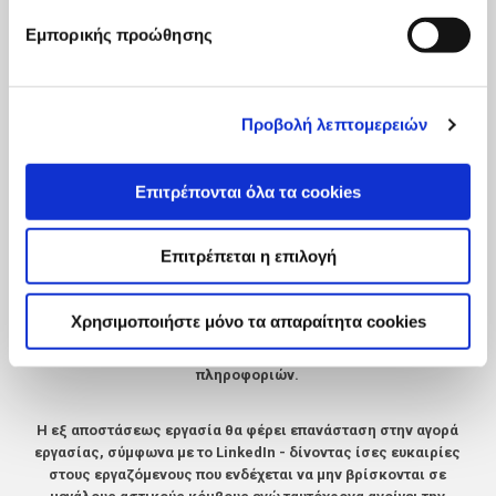
Φόρουμ για το μέλλον των θέσεων εργασίας 2020, η οποία
υποδηλώνει ότι
οι ηγέτες των επιχειρήσεων συνεχίζουν να
Εμπορικής προώθησης
επικεντρώνονται στον γρήγορο ψηφιακό μετασχηματισμό
.
Σύμφωνα με την έκθεση, το 84% των εργοδοτών βλέπουν μια
σημαντική επέκταση της εξ αποστάσεως εργασίας, με έναν τρίτο
επίσης να εφαρμόζει νέα ψηφιακά εργαλεία για να επιτρέψει τη
Προβολή λεπτομερειών
συνεργασία και την οικοδόμηση της κοινότητας.
Επιτρέπονται όλα τα cookies
Η Έκθεση Future of Jobs αποκάλυψε μια τετραπλάσια αύξηση του
αριθμού των ατόμων που αναζητούν
διαδικτυακές ευκαιρίες
μάθησης, πενταπλάσια αύξηση της παροχής διαδικτυακής
Επιτρέπεται η επιλογή
μάθησης από τους εργοδότες και εννέα φορές αύξηση των
διαδικτυακών μαθητών που έχουν πρόσβαση σε τέτοια
προγράμματα μέσω κυβερνητικών πρωτοβουλιών
.
Οι άνεργοι
Χρησιμοποιήστε μόνο τα απαραίτητα cookies
έχουν επικεντρωθεί περισσότερο στην εκμάθηση ψηφιακών
δεξιοτήτων, όπως η ανάλυση δεδομένων και η τεχνολογία
πληροφοριών.
Η εξ αποστάσεως εργασία θα φέρει επανάσταση στην αγορά
εργασίας, σύμφωνα με το LinkedIn - δίνοντας ίσες ευκαιρίες
στους εργαζόμενους που ενδέχεται να μην βρίσκονται σε