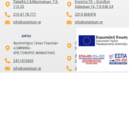
Παπαδά 2 & Μεσογείων, Τ.Κ.
Εγνατία 70 – Είσοδος
115 25
Χαλκέων 16, Τ.Κ 546 24
210 67 78 777
2310 868478
info@orientum.gr
info@orientum.gr
ΛΑΡΙΣΑ
ΚΑΛΑΜΑΤΑ
Φροντιστήριο Ξένων Γλωσσών
Officium
«LEARNING»
by PHAOS
ΧΡΙΣΤΟΦΟΡΟΣ ΜΙΧΑΛΟΥΛΗΣ
Αριστομένους 1, Καλαμάτα,
2411415065
24100
info@orientum.gr
2721101186
info@orientum.gr