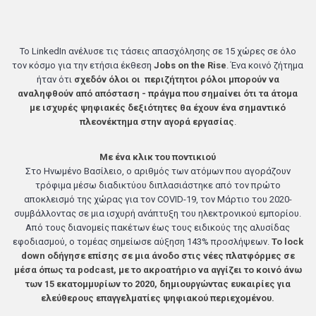
Το LinkedIn ανέλυσε τις τάσεις απασχόλησης σε 15 χώρες σε όλο
τον κόσμο για την ετήσια έκθεση
Jobs on the Rise
. Ένα κοινό ζήτημα
ήταν ότι
σχεδόν όλοι οι περιζήτητοι ρόλοι μπορούν να
αναληφθούν από απόσταση
- πράγμα που σημαίνει ότι τα άτομα
με ισχυρές ψηφιακές δεξιότητες θα έχουν ένα σημαντικό
πλεονέκτημα στην αγορά εργασίας
.
Με ένα κλικ του ποντικιού
Στο Ηνωμένο Βασίλειο, ο αριθμός των ατόμων που αγοράζουν
τρόφιμα μέσω διαδικτύου διπλασιάστηκε από τον πρώτο
αποκλεισμό της χώρας για τον COVID-19, τον Μάρτιο του 2020-
συμβάλλοντας σε μια ισχυρή ανάπτυξη του ηλεκτρονικού εμπορίου.
Από τους διανομείς πακέτων έως τους ειδικούς της αλυσίδας
εφοδιασμού, ο τομέας σημείωσε αύξηση 143% προσλήψεων.
Το lock
down οδήγησε επίσης σε μια άνοδο στις νέες πλατφόρμες σε
μέσα όπως τα podcast, με το ακροατήριο να αγγίζει το κοινό άνω
των 15 εκατομμυρίων το 2020, δημιουργώντας ευκαιρίες για
ελεύθερους επαγγελματίες ψηφιακού περιεχομένου.