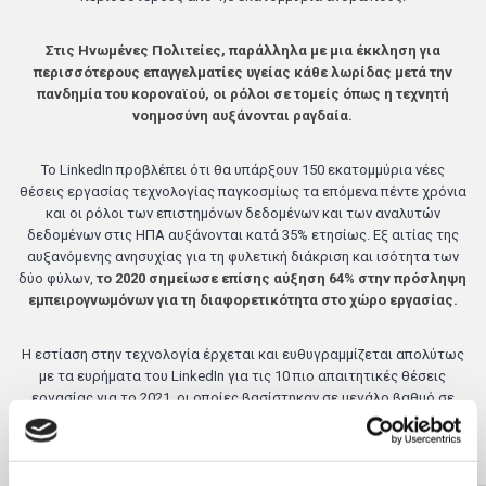
Στις Ηνωμένες Πολιτείες, παράλληλα με μια έκκληση για
περισσότερους επαγγελματίες υγείας κάθε λωρίδας μετά την
πανδημία του κοροναϊού, οι ρόλοι σε τομείς όπως η τεχνητή
νοημοσύνη αυξάνονται ραγδαία.
Το LinkedIn προβλέπει ότι θα υπάρξουν 150 εκατομμύρια νέες
θέσεις εργασίας τεχνολογίας παγκοσμίως τα επόμενα πέντε χρόνια
και οι ρόλοι των επιστημόνων δεδομένων και των αναλυτών
δεδομένων στις ΗΠΑ αυξάνονται κατά 35% ετησίως. Εξ αιτίας της
αυξανόμενης ανησυχίας για τη φυλετική διάκριση και ισότητα των
δύο φύλων,
το 2020 σημείωσε επίσης αύξηση 64% στην πρόσληψη
εμπειρογνωμόνων για τη διαφορετικότητα στο χώρο εργασίας.
Η εστίαση στην τεχνολογία έρχεται και ευθυγραμμίζεται απολύτως
με τα ευρήματα του LinkedIn για τις 10 πιο απαιτητικές θέσεις
εργασίας για το 2021, οι οποίες βασίστηκαν σε μεγάλο βαθμό σε
ψηφιακές δυνατότητες,
όπως ανάπτυξη λογισμικού, ανάλυση
δεδομένων, ψηφιακό μάρκετινγκ και γραφιστική
.