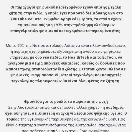
Οι παραγωγοί ψηφιακού περιεχομένου έχουν επίσης μεγάλη
ζήτηση στην Ινδία, η οποία έχει ποσοστό διείσδυσης 82% στο
YouTube και στα Ηνωμένα Αραβικά Εμιράτα, τα οποία έχουν
σημειώσει αύξηση 197% στην πρόσληψη ελεύθερων
επαγγελματιών ψηφιακού περιεχομένου το περασμένο έτος.
Με το 70% της Νοτιοανατολικής Ασίας να είναι πλέον συνδεδεμένο,
η περιοχή έχει σημειώσει αξιοσημείωτη άνοδο στις ψηφιακές
υπηρεσίες,
με δύο νέα πεδία, το HealthTech και το EdTech, να
ανοίγουν μια σειρά από νέες ευκαιρίες, καθώς οι δουλειές που
κάποτε πραγματοποιούνταν δια ζώσης μετατοπίζονται πλέον σε
ψηφιακές. Φαρμακοποιοί, ιατροί τεχνολόγοι και καθηγητές
τεχνολογίας πληροφοριών θα είναι όλοι φέτος σε ζήτηση.
Φροντίδα για το μυαλό, το σώμα και την ψυχή
Στην Αυστραλία,- όπως και σε πολλές άλλες χώρες -
η πανδημία
έχει οδηγήσει σε
ιδιαίτερη ανάγκη για ειδικούς ψυχικής υγείας
. Ο
τομέας της υγειονομικής περίθαλψης και της κοινωνικής βοήθειας
είναι ο ταχύτερα αναπτυσσόμενος της Αυστραλίας, απασχολώντας
περισσότερους από 1,5 εκατομμύρια ανθρώπους.