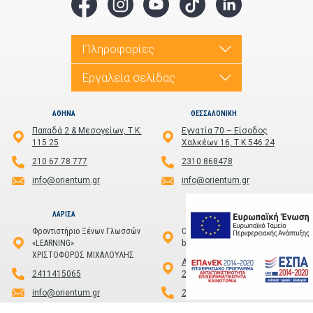
Πληροφορίες
Εργαλεία σελίδας
ΑΘΗΝΑ
ΘΕΣΣΑΛΟΝΙΚΗ
Παπαδά 2 & Μεσογείων, Τ.Κ.
Εγνατία 70 – Είσοδος
115 25
Χαλκέων 16, Τ.Κ 546 24
210 67 78 777
2310 868478
info@orientum.gr
info@orientum.gr
ΛΑΡΙΣΑ
ΚΑΛΑΜΑΤΑ
Φροντιστήριο Ξένων Γλωσσών
Officium
«LEARNING»
by PHAOS
ΧΡΙΣΤΟΦΟΡΟΣ ΜΙΧΑΛΟΥΛΗΣ
Αριστομένους 1, Καλαμάτα,
2411415065
24100
info@orientum.gr
2721101186
info@orientum.gr