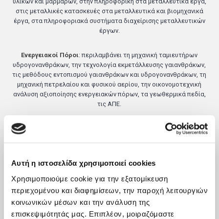
υλικών και μαρμάρων, στην πληροφορική στα μεταλλευτικά έργα,
στις μεταλλικές κατασκευές στα μεταλλευτικά και βιομηχανικά
έργα, στα πληροφοριακά συστήματα διαχείρισης μεταλλευτικών
έργων.
Ενεργειακοί Πόροι
: περιλαμβάνει τη μηχανική ταμιευτήρων
υδρογονανθράκων, την τεχνολογία εκμετάλλευσης γαιανθράκων,
τις μεθόδους εντοπισμού γαιανθράκων και υδρογονανθράκων, τη
μηχανική πετρελαίου και φυσικού αερίου, την οικονομοτεχνική
ανάλυση αξιοποίησης ενεργειακών πόρων, τα γεωθερμικά πεδία,
τις ΑΠΕ.
Γεωπεριβαλλοντική Μηχανική
: αναφέρεται στη διαχείριση αερίων,
υγρών και στερεών αποβλήτων σε μεταλλευτικούς και λατομικούς
χώρους, αλλά και στον περιβαλλοντικό έλεγχο γενικότερα, την
αποκατάσταση περιβάλλοντος στις εκμεταλλεύσεις ορυκτών
Αυτή η ιστοσελίδα χρησιμοποιεί cookies
πόρων, την εκπόνηση περιβαλλοντικών μελετών, μελετών
περιβαλλοντικών επιπτώσεων και στρατηγικής περιβαλλοντικής
Χρησιμοποιούμε cookie για την εξατομίκευση
εκτίμησης, στα καταστροφικά φαινόμενα και στη διαχείριση
περιεχομένου και διαφημίσεων, την παροχή λειτουργιών
ποιότητας – πιστοποίηση.
κοινωνικών μέσων και την ανάλυση της
επισκεψιμότητάς μας. Επιπλέον, μοιραζόμαστε