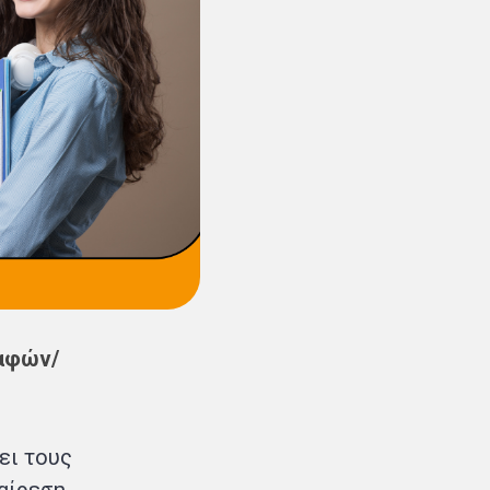
ραφών/
ει τους