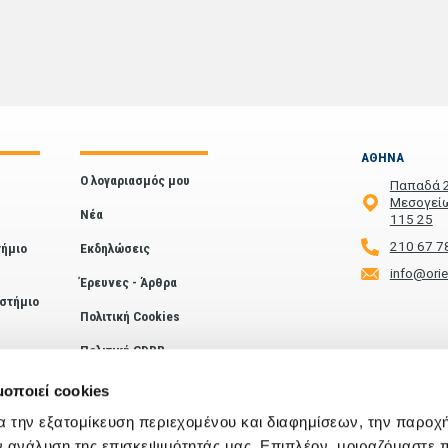
ΑΘΗΝΑ
Ο λογαριασμός μου
Παπαδά 
Μεσογείω
Νέα
115 25
210 67 7
ήμιο
Εκδηλώσεις
info@ori
Έρευνες - Άρθρα
στήμιο
Πολιτική Cookies
Πολιτική GDPR
Ενημέρωση
ΚΑΛΑΜΑΤΑ
μοποιεί cookies
Απορρήτου Webinar
Officium
α την εξατομίκευση περιεχομένου και διαφημίσεων, την παροχ
by PHAOS
ν ανάλυση της επισκεψιμότητάς μας. Επιπλέον, μοιραζόμαστε 