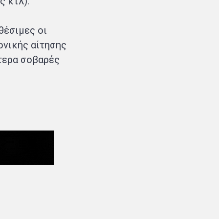
 κτλ).
θέσιμες οι
ονικής αίτησης
ίτερα σοβαρές