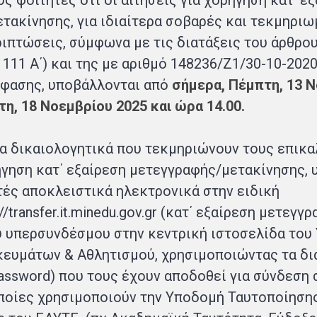
 φοιτητές ότι οι αιτήσεις για χορήγηση κατ’ ε
τακίνησης, για ιδιαίτερα σοβαρές και τεκμηριω
ιπτώσεις, σύμφωνα με τις διατάξεις του άρθρου 
111 Α΄) και της με αριθμό 148236/Ζ1/30-10-2020 
φασης, υποβάλλονται από
σήμερα, Πέμπτη, 13 Ν
τη, 18 Νοεμβρίου 2025 και ώρα 14.00.
 τα δικαιολογητικά που τεκμηριώνουν τους επικ
ήγηση κατ΄ εξαίρεση μετεγγραφής/μετακίνησης,
τές αποκλειστικά ηλεκτρονικά στην ειδική
//transfer.it.minedu.gov.gr
(κατ΄ εξαίρεση μετεγγρ
υ υπερσυνδέσμου στην κεντρική ιστοσελίδα του
κευμάτων & Αθλητισμού, χρησιμοποιώντας τα δι
password) που τους έχουν αποδοθεί για σύνδεση
οποίες χρησιμοποιούν την Υποδομή Ταυτοποίησης