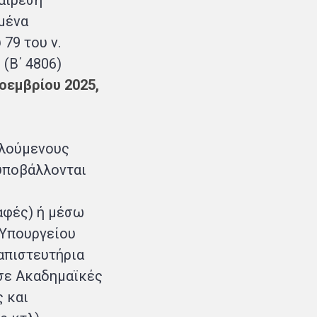
ξαίρεση
μένα
79 του ν.
(Β΄ 4806)
οεμβρίου 2025,
αλούμενους
 υποβάλλονται
αφές) ή μέσω
 Υπουργείου
απιστευτήρια
 σε Ακαδημαϊκές
 και