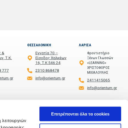
ΘΕΣΣΑΛΟΝΙΚΗ
ΛΑΡΙΣΑ
2 &
Εγνατία 70 –
Φροντιστήριο
ν, Τ.Κ.
Είσοδος Χαλκέων
Ξένων Γλωσσών
16, Τ.Κ 546 24
«LEARNING»
ΧΡΙΣΤΟΦΟΡΟΣ
8 777
2310 868478
ΜΙΧΑΛΟΥΛΗΣ
entum.gr
info@orientum.gr
2411415065
info@orientum.gr
Επιτρέπονται όλα τα cookies
ή λειτουργιών
πληροφορίες